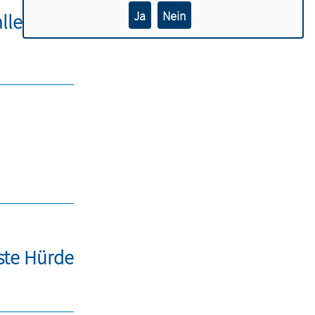
Ja
Nein
Hallenbad
ste Hürde