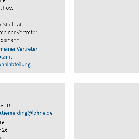
schoss
r Stadtrat
meiner Vertreter
edsmann
meiner Vertreter
ptamt
onalabteilung
6-1101
ne.tiemerding@lohne.de
ne
e 26
hne