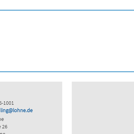
6-1001
hling@lohne.de
ne
e 26
hne