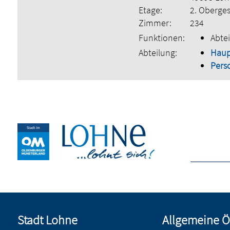
Etage:
2. Oberge
Zimmer:
234
Funktionen:
Abtei
Abteilung:
Hau
Pers
Stadt Lohne
Allgemeine Ö