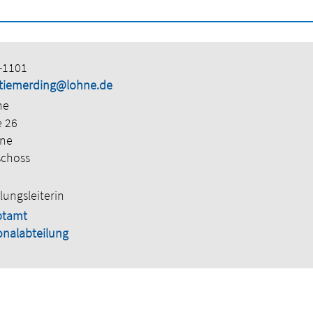
-1101
e.tiemerding@lohne.de
ne
e 26
hne
schoss
lungsleiterin
ptamt
onalabteilung