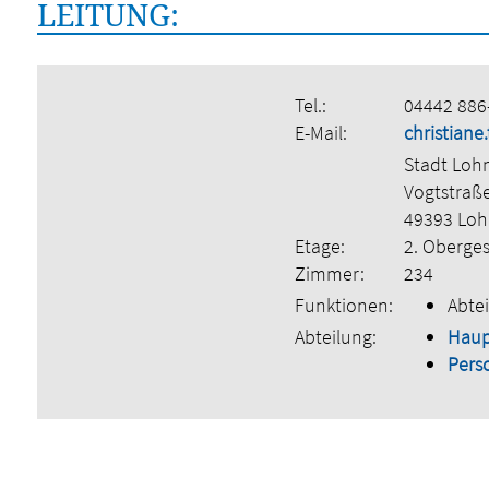
LEITUNG:
Tel.:
04442 886
E-Mail:
christian
Stadt Loh
Vogtstraß
49393 Lo
Etage:
2. Oberge
Zimmer:
234
Funktionen:
Abtei
Abteilung:
Hau
Pers