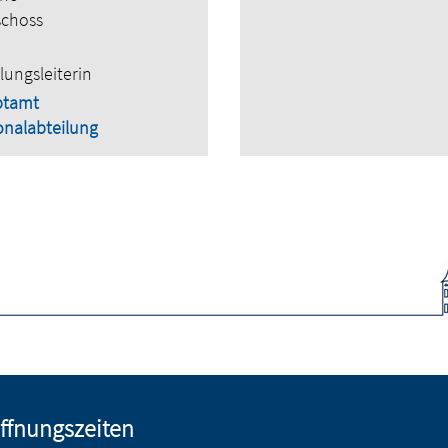
schoss
lungsleiterin
ptamt
onalabteilung
ffnungszeiten