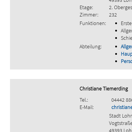
Etage:
2. Oberge
Zimmer:
232
Funktionen:
Erste
Allge
Schi
Abteilung:
Allge
Hau
Pers
Christiane Tiemerding
Tel.:
04442 88
E-Mail:
christia
Stadt Loh
Vogtstraß
49393 Lo