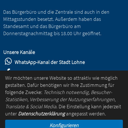
Das Bürgerbüro und die Zentrale sind auch in den
Mittagsstunden besetzt. Außerdem haben das
Standesamt und das Bürgerbüro am
Donnerstagnachmittag bis 18.00 Uhr geöffnet.
Unsere Kanäle
WhatsApp-Kanal der Stadt Lohne
Stadt Lohne auf Facebook
Wir möchten unsere Website so attraktiv wie möglich
Stadt Lohne auf Instagram
gestalten. Dafür benötigen wir Ihre Zustimmung für
folgende Zwecke:
Technisch notwendig, Besucher-
YouTube-Kanal der Stadt Lohne
Statistiken, Verbesserung der Nutzungserfahrungen,
Lohne-App
Translate & Social Media
. Die Einstellung kann jederzeit
unter
Datenschutzerklärung
angepasst werden.
für Android
Konfigurieren
für iOS