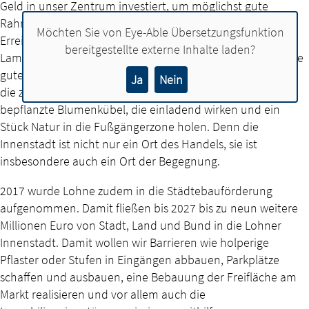
Geld in unser Zentrum investiert, um möglichst gute
Rahmenbedingungen zu schaffen: eine bessere
Möchten Sie von
Eye-Able Übersetzungsfunktion
Erreichbarkeit durch ein Fußgängerleitsystem, moderne
bereitgestellte externe Inhalte laden?
Lampen, die nicht nur gut aussehen, sondern auch für eine
gute Ausleuchtung sorgen, Bänke und Spielmöglichkeiten,
Ja
Nein
die zum Verweilen einladen, neue Bäume und hübsch
bepflanzte Blumenkübel, die einladend wirken und ein
Stück Natur in die Fußgängerzone holen. Denn die
Innenstadt ist nicht nur ein Ort des Handels, sie ist
insbesondere auch ein Ort der Begegnung.
2017 wurde Lohne zudem in die Städtebauförderung
aufgenommen. Damit fließen bis 2027 bis zu neun weitere
Millionen Euro von Stadt, Land und Bund in die Lohner
Innenstadt. Damit wollen wir Barrieren wie holperige
Pflaster oder Stufen in Eingängen abbauen, Parkplätze
schaffen und ausbauen, eine Bebauung der Freifläche am
Markt realisieren und vor allem auch die