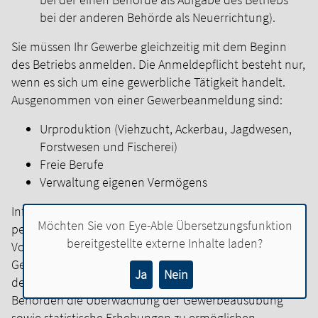
bei der anderen Behörde als Neuerrichtung).
Sie müssen Ihr Gewerbe gleichzeitig mit dem Beginn
des Betriebs anmelden. Die Anmeldepflicht besteht nur,
wenn es sich um eine gewerbliche Tätigkeit handelt.
Ausgenommen von einer Gewerbeanmeldung sind:
Urproduktion (Viehzucht, Ackerbau, Jagdwesen,
Forstwesen und Fischerei)
Freie Berufe
Verwaltung eigenen Vermögens
Informieren Sie sich frühzeitig darüber, welche
Möchten Sie von
Eye-Able Übersetzungsfunktion
persönlichen, finanziellen und fachlichen
bereitgestellte externe Inhalte laden?
Voraussetzungen Sie erfüllen müssen, um in diesen
Gewerbebereichen tätig werden zu können.
Der Zweck
Ja
Nein
der Anmeldung eines Gewerbes ist, den zuständigen
Behörden die Überwachung der Gewerbeausübung
sowie statistische Erhebungen zu ermöglichen.