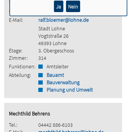
Ralf Blömer
Ja
Nein
Tel.:
04442 886-6001
E-Mail:
ralf.bloemer@lohne.de
Stadt Lohne
Vogtstraße 26
49393 Lohne
Etage:
3. Obergeschoss
Zimmer:
314
Funktionen:
Amtsleiter
Abteilung:
Bauamt
Bauverwaltung
Planung und Umwelt
Mechthild Behrens
Tel.:
04442 886-6103