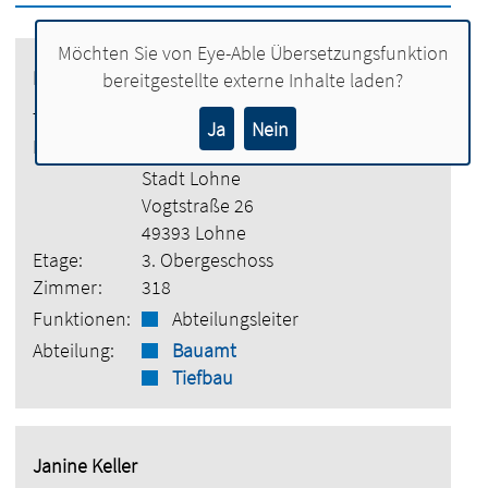
Möchten Sie von
Eye-Able Übersetzungsfunktion
Bernd Hinrichs
bereitgestellte externe Inhalte laden?
Tel.:
04442 886-6601
Ja
Nein
E-Mail:
bernd.hinrichs@lohne.de
Stadt Lohne
Vogtstraße 26
49393 Lohne
Etage:
3. Obergeschoss
Zimmer:
318
Funktionen:
Abteilungsleiter
Abteilung:
Bauamt
Tiefbau
Janine Keller