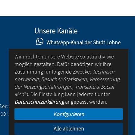
Unsere Kanäle
WhatsApp-Kanal der Stadt Lohne
Stadt Lohne auf Facebook
Wir möchten unsere Website so attraktiv wie
möglich gestalten. Dafür benötigen wir Ihre
Stadt Lohne auf Instagram
Zustimmung für folgende Zwecke:
Technisch
YouTube-Kanal der Stadt Lohne
notwendig, Besucher-Statistiken, Verbesserung
der Nutzungserfahrungen, Translate & Social
Lohne-App
Media
. Die Einstellung kann jederzeit unter
Datenschutzerklärung
angepasst werden.
für Android
Außerdem
.00 Uhr
Konfigurieren
für iOS
Alle ablehnen