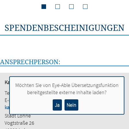
SPENDENBESCHEINIGUNGEN
ANSPRECHPERSON:
Karin Rache
Möchten Sie von
Eye-Able Übersetzungsfunktion
bereitgestellte externe Inhalte laden?
Tel.:
04442 886-2004
E-Mail:
Ja
Nein
karin.rache@lohne.de
Stadt Lohne
Vogtstraße 26