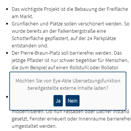
Das wichtigste Projekt ist die Bebauung der Freifläche
am Markt.
Grünflächen und Plätze sollen verschönert werden. So
wurde bereits an der Falkenbergstraße eine
Schotterfläche gepflastert, auf der 24 Parkplätze
entstanden sind.
Der Pierre-Braun-Platz soll barrierefrei werden. Das
jetzige Pflaster ist nur schwer begehbar für Menschen,
die zum Beispiel auf einen Rollstuhl oder Rollator
angewiesen sind. Gleiches gilt für die
Möchten Sie von
Eye-Able Übersetzungsfunktion
Küstermeyerstraße. Deshalb hat die Politik erste
bereitgestellte externe Inhalte laden?
Schritte für eine Umgestaltung eingeleitet.
Mit Fördermitteln sollen Eigentümern von Gebäuden
Ja
Nein
ermächtigt werden, ihre Immobilien zu sanieren und
modernisieren. Ob nun Fassaden oder Dächer instand
gesetzt, Fenster erneuert oder Innenräume barrierefrei
umgestaltet werden.