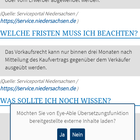
(Quelle: Serviceportal Niedersachsen /
https://service.niedersachsen.de
)
WELCHE FRISTEN MUSS ICH BEACHTEN?
Das Vorkaufsrecht kann nur binnen drei Monaten nach
Mitteilung des Kaufvertrags gegenüber dem Verkäufer
ausgeübt werden.
(Quelle: Serviceportal Niedersachsen /
https://service.niedersachsen.de
)
WAS SOLLTE ICH NOCH WISSEN?
Möchten Sie von
Eye-Able Übersetzungsfunktion
bereitgestellte externe Inhalte laden?
Das Vorkaufsrecht ist in mehreren Fällen
ausgeschlossen, z.B. bei einem Verkauf an
Ja
Nein