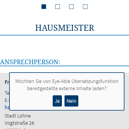
HAUSMEISTER
ANSPRECHPERSON:
Möchten Sie von
Eye-Able Übersetzungsfunktion
Frank Henke
bereitgestellte externe Inhalte laden?
Tel.:
04442 886-1019
E-Mail:
Ja
Nein
hausmeister-rathaus@lohne.de
Stadt Lohne
Vogtstraße 26