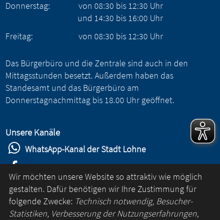
Donnerstag:
von
08:30
bis
12:30
Uhr
und
14:30
bis
16:00
Uhr
Freitag:
von
08:30
bis
12:30
Uhr
Das Bürgerbüro und die Zentrale sind auch in den
Mittagsstunden besetzt. Außerdem haben das
Standesamt und das Bürgerbüro am
Donnerstagnachmittag bis 18.00 Uhr geöffnet.
Unsere Kanäle
WhatsApp-Kanal der Stadt Lohne
Stadt Lohne auf Facebook
Wir möchten unsere Website so attraktiv wie möglich
Stadt Lohne auf Instagram
gestalten. Dafür benötigen wir Ihre Zustimmung für
folgende Zwecke:
Technisch notwendig, Besucher-
YouTube-Kanal der Stadt Lohne
Statistiken, Verbesserung der Nutzungserfahrungen,