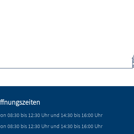
ffnungszeiten
von
08:30
bis
12:30
Uhr
und
14:30
bis
16:00
Uhr
von
08:30
bis
12:30
Uhr
und
14:30
bis
16:00
Uhr