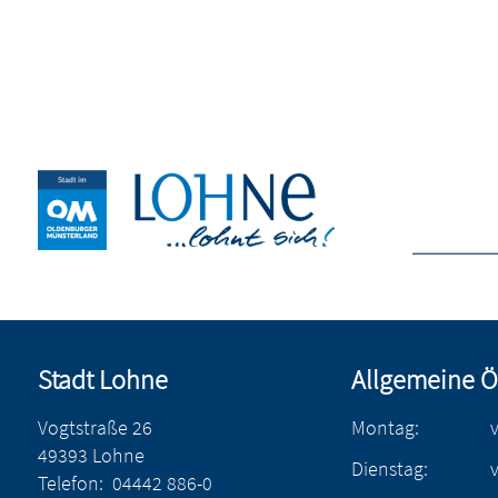
Stadt Lohne
Allgemeine Ö
Vogtstraße 26
Montag:
49393 Lohne
Dienstag:
Telefon:
04442 886-0