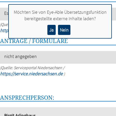
Möchten Sie von
Eye-Able Übersetzungsfunktion
Es fallen keine Gebühren an.
bereitgestellte externe Inhalte laden?
(Quelle: Serviceportal Niedersachsen /
Ja
Nein
https://service.niedersachsen.de
)
ANTRÄGE / FORMULARE
nicht angegeben
(Quelle: Serviceportal Niedersachsen /
https://service.niedersachsen.de
)
ANSPRECHPERSON:
Birgit Arlinghaus