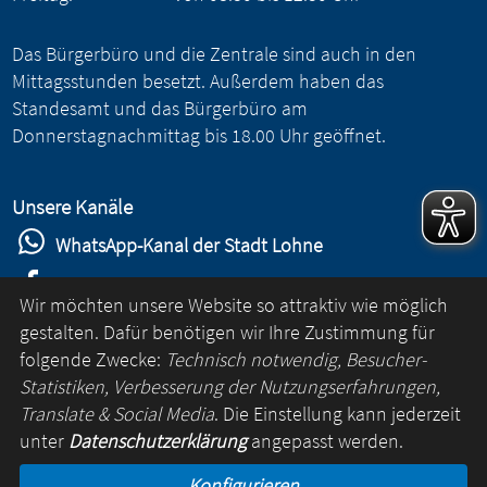
Das Bürgerbüro und die Zentrale sind auch in den
Mittagsstunden besetzt. Außerdem haben das
Standesamt und das Bürgerbüro am
Donnerstagnachmittag bis 18.00 Uhr geöffnet.
Unsere Kanäle
WhatsApp-Kanal der Stadt Lohne
Stadt Lohne auf Facebook
Wir möchten unsere Website so attraktiv wie möglich
Stadt Lohne auf Instagram
gestalten. Dafür benötigen wir Ihre Zustimmung für
folgende Zwecke:
Technisch notwendig, Besucher-
YouTube-Kanal der Stadt Lohne
Statistiken, Verbesserung der Nutzungserfahrungen,
Lohne-App
Translate & Social Media
. Die Einstellung kann jederzeit
unter
Datenschutzerklärung
angepasst werden.
für Android
Konfigurieren