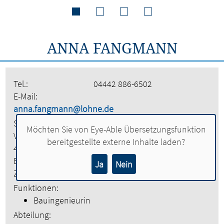
ANNA FANGMANN
Tel.:
04442 886-6502
E-Mail:
anna.fangmann@lohne.de
Stadt Lohne
Möchten Sie von
Eye-Able Übersetzungsfunktion
Vogtstraße 26
bereitgestellte externe Inhalte laden?
49393 Lohne
Etage:
3. Obergeschoss
Ja
Nein
Zimmer:
307
Funktionen:
Bauingenieurin
Abteilung: