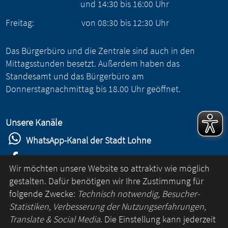
und
14:30
bis
16:00
Uhr
Freitag:
von
08:30
bis
12:30
Uhr
Das Bürgerbüro und die Zentrale sind auch in den
Mittagsstunden besetzt. Außerdem haben das
Standesamt und das Bürgerbüro am
Donnerstagnachmittag bis 18.00 Uhr geöffnet.
Unsere Kanäle
WhatsApp-Kanal der Stadt Lohne
Stadt Lohne auf Facebook
Wir möchten unsere Website so attraktiv wie möglich
Stadt Lohne auf Instagram
gestalten. Dafür benötigen wir Ihre Zustimmung für
folgende Zwecke:
Technisch notwendig, Besucher-
YouTube-Kanal der Stadt Lohne
Statistiken, Verbesserung der Nutzungserfahrungen,
Lohne-App
Translate & Social Media
. Die Einstellung kann jederzeit