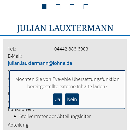
JULIAN LAUXTERMANN
Tel.:
04442 886-6003
E-Mail:
julian.lauxtermann@lohne.de
Stadt Lohne
Vogtstraße 26
Möchten Sie von
Eye-Able Übersetzungsfunktion
49393 Lohne
bereitgestellte externe Inhalte laden?
Etage:
3. Obergeschoss
Ja
Nein
Zimmer:
304
Funktionen:
Stellvertretender Abteilungsleiter
Abteilung: