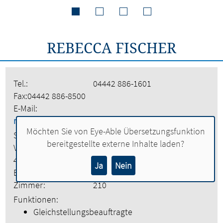
REBECCA FISCHER
Tel.:
04442 886-1601
Fax:
04442 886-8500
E-Mail:
rebecca.fischer@lohne.de
Möchten Sie von
Eye-Able Übersetzungsfunktion
Stadt Lohne
bereitgestellte externe Inhalte laden?
Vogtstraße 26
49393 Lohne
Ja
Nein
Etage:
2. Obergeschoss
Zimmer:
210
Funktionen:
Gleichstellungsbeauftragte