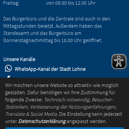
Freitag:
von
08:30
bis
12:30
Uhr
Das Bürgerbüro und die Zentrale sind auch in den
Mittagsstunden besetzt. Außerdem haben das
Standesamt und das Bürgerbüro am
Donnerstagnachmittag bis 18.00 Uhr geöffnet.
Unsere Kanäle
WhatsApp-Kanal der Stadt Lohne
Stadt Lohne auf Facebook
Wir möchten unsere Website so attraktiv wie möglich
Stadt Lohne auf Instagram
gestalten. Dafür benötigen wir Ihre Zustimmung für
folgende Zwecke:
Technisch notwendig, Besucher-
YouTube-Kanal der Stadt Lohne
Statistiken, Verbesserung der Nutzungserfahrungen,
Lohne-App
Translate & Social Media
. Die Einstellung kann jederzeit
unter
Datenschutzerklärung
angepasst werden.
für Android