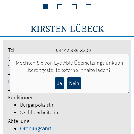
KIRSTEN LÜBECK
Tel.:
04442 886-3209
Stadt Lohne
Möchten Sie von
Eye-Able Übersetzungsfunktion
Vogtstraße 26
bereitgestellte externe Inhalte laden?
49393 Lohne
Etage:
1. Obergeschoss
Ja
Nein
Zimmer:
123
Funktionen:
Bürgerpolizistin
Sachbearbeiterin
Abteilung:
Ordnungsamt