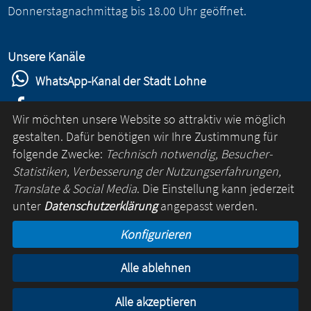
Donnerstagnachmittag bis 18.00 Uhr geöffnet.
Unsere Kanäle
WhatsApp-Kanal der Stadt Lohne
Stadt Lohne auf Facebook
Wir möchten unsere Website so attraktiv wie möglich
Stadt Lohne auf Instagram
gestalten. Dafür benötigen wir Ihre Zustimmung für
folgende Zwecke:
Technisch notwendig, Besucher-
YouTube-Kanal der Stadt Lohne
Statistiken, Verbesserung der Nutzungserfahrungen,
Lohne-App
Translate & Social Media
. Die Einstellung kann jederzeit
unter
Datenschutzerklärung
angepasst werden.
für Android
Konfigurieren
für iOS
Alle ablehnen
Kontakt
Online-Rathaus
Impressum
Datenschutz
Alle akzeptieren
© Lohne 2026