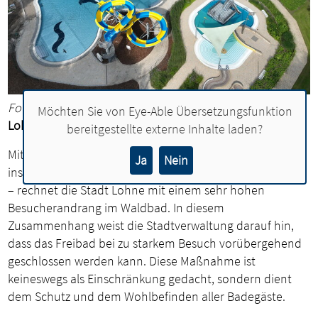
Foto: Oliver Bregen, Stadt Lohne
Möchten Sie von
Eye-Able Übersetzungsfunktion
Lohner Freibad erwartet hohes Besucheraufkommen
bereitgestellte externe Inhalte laden?
Mit Blick auf die kommenden heißen Tage –
Ja
Nein
insbesondere am Dienstag und Mittwoch (1. und 2. Juli)
– rechnet die Stadt Lohne mit einem sehr hohen
Besucherandrang im Waldbad. In diesem
Zusammenhang weist die Stadtverwaltung darauf hin,
dass das Freibad bei zu starkem Besuch vorübergehend
geschlossen werden kann. Diese Maßnahme ist
keineswegs als Einschränkung gedacht, sondern dient
dem Schutz und dem Wohlbefinden aller Badegäste.