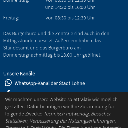
und
14:30
bis
16:00
Uhr
Freitag:
von
08:30
bis
12:30
Uhr
Das Bürgerbüro und die Zentrale sind auch in den
Mittagsstunden besetzt. Außerdem haben das
Standesamt und das Bürgerbüro am
Donnerstagnachmittag bis 18.00 Uhr geöffnet.
Unsere Kanäle
WhatsApp-Kanal der Stadt Lohne
Stadt Lohne auf Facebook
Wir möchten unsere Website so attraktiv wie möglich
Stadt Lohne auf Instagram
gestalten. Dafür benötigen wir Ihre Zustimmung für
folgende Zwecke:
Technisch notwendig, Besucher-
YouTube-Kanal der Stadt Lohne
Statistiken, Verbesserung der Nutzungserfahrungen,
Lohne-App
Translate & Social Media
. Die Einstellung kann jederzeit