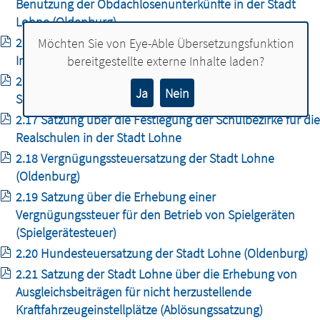
Benutzung der Obdachlosenunterkünfte in der Stadt
Lohne (Oldenburg)
2.15 Benutzungs- und Gebührensatzung für die
Möchten Sie von
Eye-Able Übersetzungsfunktion
Inanspruchnahme eines Flüchtlingswohnheimes
bereitgestellte externe Inhalte laden?
2.16 Satzung der Stadt Lohne über die Festlegung der
Ja
Nein
Schulbezirke für die Grundschulen
2.17 Satzung über die Festlegung der Schulbezirke für die
Realschulen in der Stadt Lohne
2.18 Vergnügungssteuersatzung der Stadt Lohne
(Oldenburg)
2.19 Satzung über die Erhebung einer
Vergnügungssteuer für den Betrieb von Spielgeräten
(Spielgerätesteuer)
2.20 Hundesteuersatzung der Stadt Lohne (Oldenburg)
2.21 Satzung der Stadt Lohne über die Erhebung von
Ausgleichsbeiträgen für nicht herzustellende
Kraftfahrzeugeinstellplätze (Ablösungssatzung)