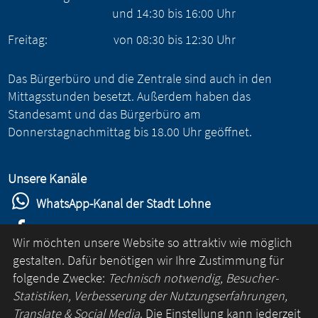
und
14:30
bis
16:00
Uhr
Freitag:
von
08:30
bis
12:30
Uhr
Das Bürgerbüro und die Zentrale sind auch in den
Mittagsstunden besetzt. Außerdem haben das
Standesamt und das Bürgerbüro am
Donnerstagnachmittag bis 18.00 Uhr geöffnet.
Unsere Kanäle
WhatsApp-Kanal der Stadt Lohne
Stadt Lohne auf Facebook
Wir möchten unsere Website so attraktiv wie möglich
Stadt Lohne auf Instagram
gestalten. Dafür benötigen wir Ihre Zustimmung für
folgende Zwecke:
Technisch notwendig, Besucher-
YouTube-Kanal der Stadt Lohne
Statistiken, Verbesserung der Nutzungserfahrungen,
Lohne-App
Translate & Social Media
. Die Einstellung kann jederzeit