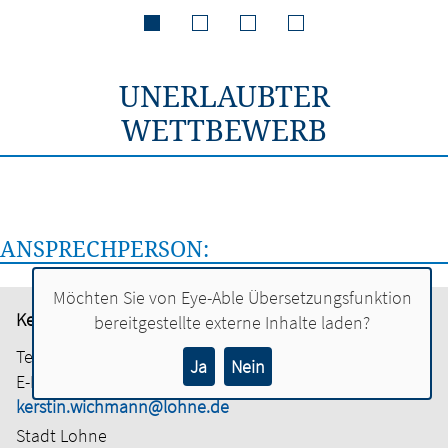
UNERLAUBTER
WETTBEWERB
ANSPRECHPERSON:
Möchten Sie von
Eye-Able Übersetzungsfunktion
Kerstin Wichmann
bereitgestellte externe Inhalte laden?
Tel.:
04442 886-3202
Ja
Nein
E-Mail:
kerstin.wichmann@lohne.de
Stadt Lohne