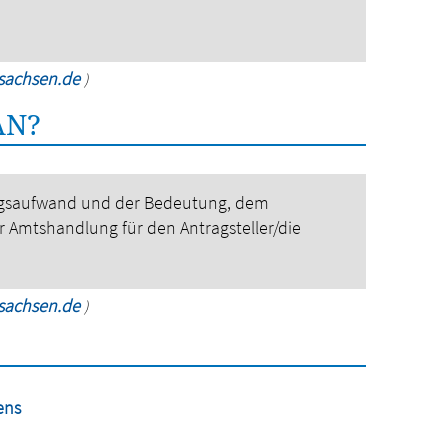
rsachsen.de
)
AN?
ngsaufwand und der Bedeutung, dem
r Amtshandlung für den Antragsteller/die
rsachsen.de
)
ens