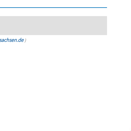
rsachsen.de
)