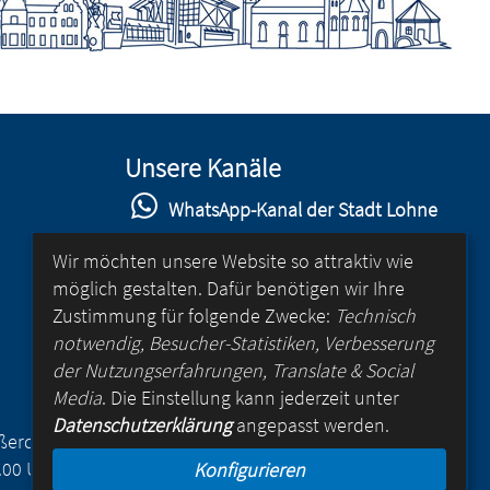
Unsere Kanäle
WhatsApp-Kanal der Stadt Lohne
Stadt Lohne auf Facebook
Wir möchten unsere Website so attraktiv wie
möglich gestalten. Dafür benötigen wir Ihre
Stadt Lohne auf Instagram
Zustimmung für folgende Zwecke:
Technisch
YouTube-Kanal der Stadt Lohne
notwendig, Besucher-Statistiken, Verbesserung
der Nutzungserfahrungen, Translate & Social
Lohne-App
Media
. Die Einstellung kann jederzeit unter
Datenschutzerklärung
angepasst werden.
für Android
Außerdem
.00 Uhr
Konfigurieren
für iOS