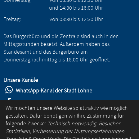
und
14:30
bis
16:00
Uhr
Freitag:
von
08:30
bis
12:30
Uhr
Das Bürgerbüro und die Zentrale sind auch in den
Mittagsstunden besetzt. Außerdem haben das
Standesamt und das Bürgerbüro am
Donnerstagnachmittag bis 18.00 Uhr geöffnet.
Unsere Kanäle
WhatsApp-Kanal der Stadt Lohne
Stadt Lohne auf Facebook
Wir möchten unsere Website so attraktiv wie möglich
Stadt Lohne auf Instagram
gestalten. Dafür benötigen wir Ihre Zustimmung für
folgende Zwecke:
Technisch notwendig, Besucher-
YouTube-Kanal der Stadt Lohne
Statistiken, Verbesserung der Nutzungserfahrungen,
Lohne-App
Translate & Social Media
. Die Einstellung kann jederzeit