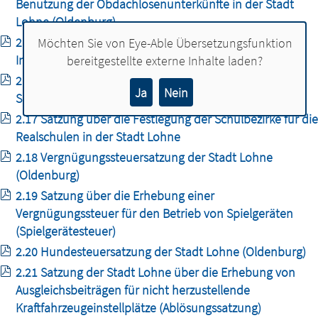
Benutzung der Obdachlosenunterkünfte in der Stadt
Lohne (Oldenburg)
2.15 Benutzungs- und Gebührensatzung für die
Möchten Sie von
Eye-Able Übersetzungsfunktion
Inanspruchnahme eines Flüchtlingswohnheimes
bereitgestellte externe Inhalte laden?
2.16 Satzung der Stadt Lohne über die Festlegung der
Ja
Nein
Schulbezirke für die Grundschulen
2.17 Satzung über die Festlegung der Schulbezirke für die
Realschulen in der Stadt Lohne
2.18 Vergnügungssteuersatzung der Stadt Lohne
(Oldenburg)
2.19 Satzung über die Erhebung einer
Vergnügungssteuer für den Betrieb von Spielgeräten
(Spielgerätesteuer)
2.20 Hundesteuersatzung der Stadt Lohne (Oldenburg)
2.21 Satzung der Stadt Lohne über die Erhebung von
Ausgleichsbeiträgen für nicht herzustellende
Kraftfahrzeugeinstellplätze (Ablösungssatzung)