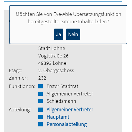
Möchten Sie von
Eye-Able Übersetzungsfunktion
Gert Kühling
bereitgestellte externe Inhalte laden?
Tel.:
04442 886-1001
Ja
Nein
E-Mail:
gert.kuehling@lohne.de
Stadt Lohne
Vogtstraße 26
49393 Lohne
Etage:
2. Obergeschoss
Zimmer:
232
Funktionen:
Erster Stadtrat
Allgemeiner Vertreter
Schiedsmann
Abteilung:
Allgemeiner Vertreter
Hauptamt
Personalabteilung