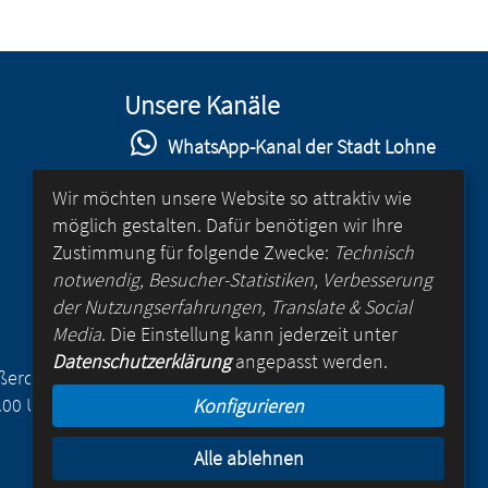
Unsere Kanäle
WhatsApp-Kanal der Stadt Lohne
Stadt Lohne auf Facebook
Wir möchten unsere Website so attraktiv wie
möglich gestalten. Dafür benötigen wir Ihre
Stadt Lohne auf Instagram
Zustimmung für folgende Zwecke:
Technisch
YouTube-Kanal der Stadt Lohne
notwendig, Besucher-Statistiken, Verbesserung
der Nutzungserfahrungen, Translate & Social
Lohne-App
Media
. Die Einstellung kann jederzeit unter
Datenschutzerklärung
angepasst werden.
für Android
Außerdem
.00 Uhr
Konfigurieren
für iOS
Alle ablehnen