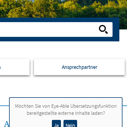
s
Ansprechpartner
Möchten Sie von
Eye-Able Übersetzungsfunktion
bereitgestellte externe Inhalte laden?
ANSPRECHPERSON:
Ja
Nein