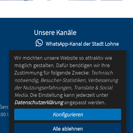
Unsere Kanäle
WhatsApp-Kanal der Stadt Lohne
Stadt Lohne auf Facebook
Wir möchten unsere Website so attraktiv wie
möglich gestalten. Dafür benötigen wir Ihre
Stadt Lohne auf Instagram
Zustimmung für folgende Zwecke:
Technisch
YouTube-Kanal der Stadt Lohne
notwendig, Besucher-Statistiken, Verbesserung
der Nutzungserfahrungen, Translate & Social
Lohne-App
Media
. Die Einstellung kann jederzeit unter
Datenschutzerklärung
angepasst werden.
für Android
Außerdem
.00 Uhr
Konfigurieren
für iOS
Alle ablehnen