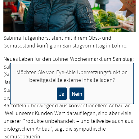
Sabrina Tatgenhorst steht mit ihrem Obst- und
Gemüsestand künftig am Samstagvormittag in Lohne.
Neues Leben für den Lohner Wochenmarkt am Samstag:
Sabrina Tatgenhorst, Marktbeschickerin aus Groß Lessen
Möchten Sie von
Eye-Able Übersetzungsfunktion
(Sulingen), wird ab kommendem Wochenende (18.
bereitgestellte externe Inhalte laden?
Januar) ihren Obst- und Gemüsestand im Herzen der
Stadt aufbauen. Im Schatten der St. Gertruds-Kirche
Ja
Nein
bietet sie dann Äpfel und Orangen, Brokkoli, Salat und
Kartoffeln überwiegend aus konventionellem Anbau an.
„Weil unserer Kunden Wert darauf legen, sind aber viele
unserer Produkte unbehandelt – und teilweise auch aus
biologischem Anbau“, sagt die sympathische
Gemüsebauerin.