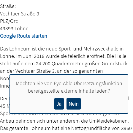
Straße:
Vechtaer Straße 3
PLZ/Ort:
49393 Lohne
Google Route starten
Das Lohneum ist die neue Sport- und Mehrzweckhalle in
Lohne. Im Juni 2018 wurde sie feierlich eröffnet. Die Halle
steht auf einem 24.200 Quadratmeter großen Grundstück
an der Vechtaer Straße 3, an der so genannten
Nordtangente. Das Areal ist somit bequem zu Fuß von der
Möchten Sie von
Eye-Able Übersetzungsfunktion
Innenstadt aus erreichbar.
bereitgestellte externe Inhalte laden?
Der Hauptteil des Gebäudes mit den Abmessungen 61 mal
Ja
Nein
45 Meter ist mehr als zehn Meter hoch. In ihm finden drei
Sportfelder Platz. In einem 58 mal sechs Meter großem
Anbau befinden sich unter anderem die Umkleidekabinen.
Das gesamte Lohneum hat eine Nettogrundfläche von 3960