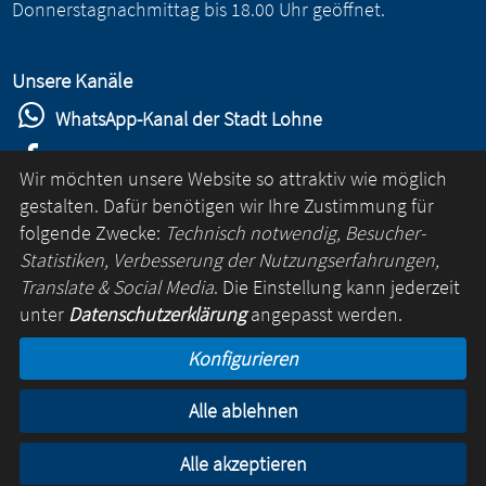
Donnerstagnachmittag bis 18.00 Uhr geöffnet.
Unsere Kanäle
WhatsApp-Kanal der Stadt Lohne
Stadt Lohne auf Facebook
Wir möchten unsere Website so attraktiv wie möglich
Stadt Lohne auf Instagram
gestalten. Dafür benötigen wir Ihre Zustimmung für
folgende Zwecke:
Technisch notwendig, Besucher-
YouTube-Kanal der Stadt Lohne
Statistiken, Verbesserung der Nutzungserfahrungen,
Lohne-App
Translate & Social Media
. Die Einstellung kann jederzeit
unter
Datenschutzerklärung
angepasst werden.
für Android
Konfigurieren
für iOS
Alle ablehnen
Kontakt
Online-Rathaus
Impressum
Datenschutz
Alle akzeptieren
© Lohne 2026