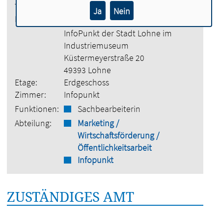
Tel.:
04442 730390
Ja
Nein
E-Mail:
ines.witgenfeld@lohne.de
InfoPunkt der Stadt Lohne im
Industriemuseum
Küstermeyerstraße 20
49393 Lohne
Etage:
Erdgeschoss
Zimmer:
Infopunkt
Funktionen:
Sachbearbeiterin
Abteilung:
Marketing /
Wirtschaftsförderung /
Öffentlichkeitsarbeit
Infopunkt
ZUSTÄNDIGES AMT