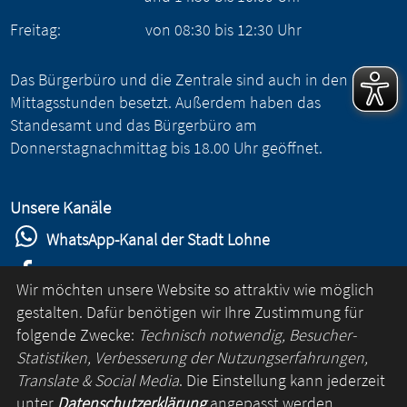
Freitag:
von
08:30
bis
12:30
Uhr
Das Bürgerbüro und die Zentrale sind auch in den
Mittagsstunden besetzt. Außerdem haben das
Standesamt und das Bürgerbüro am
Donnerstagnachmittag bis 18.00 Uhr geöffnet.
Unsere Kanäle
WhatsApp-Kanal der Stadt Lohne
Stadt Lohne auf Facebook
Wir möchten unsere Website so attraktiv wie möglich
Stadt Lohne auf Instagram
gestalten. Dafür benötigen wir Ihre Zustimmung für
folgende Zwecke:
Technisch notwendig, Besucher-
YouTube-Kanal der Stadt Lohne
Statistiken, Verbesserung der Nutzungserfahrungen,
Lohne-App
Translate & Social Media
. Die Einstellung kann jederzeit
unter
Datenschutzerklärung
angepasst werden.