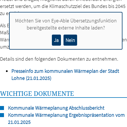
ersetzt werden, um die Klimaschutzziel des Bundes bis 2045
zu erreichen.
Möchten Sie von
Eye-Able Übersetzungsfunktion
Als Ergebnis wurden für die Stadt Lohne konkrete
bereitgestellte externe Inhalte laden?
Maßnahmen für eine klimaneutrale und zukunftssichere
Wärmeversorgung entwickelt, die es in den nächsten Jahren
Ja
Nein
umzusetzen gilt.
Details sind den folgenden Dokumenten zu entnehmen.
Presseinfo zum kommunalen Wärmeplan der Stadt
Lohne (21.01.2025)
WICHTIGE DOKUMENTE
Kommunale Wärmeplanung Abschlussbericht
Kommunale Wärmeplanung Ergebnispräsentation vom
21.01.2025