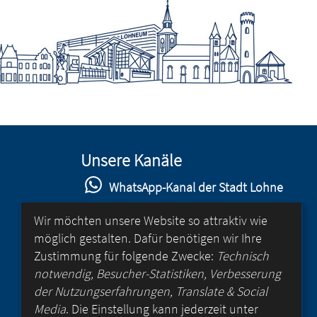
Unsere Kanäle
WhatsApp-Kanal der Stadt Lohne
Stadt Lohne auf Facebook
Wir möchten unsere Website so attraktiv wie
möglich gestalten. Dafür benötigen wir Ihre
Stadt Lohne auf Instagram
Zustimmung für folgende Zwecke:
Technisch
YouTube-Kanal der Stadt Lohne
notwendig, Besucher-Statistiken, Verbesserung
der Nutzungserfahrungen, Translate & Social
Lohne-App
Media
. Die Einstellung kann jederzeit unter