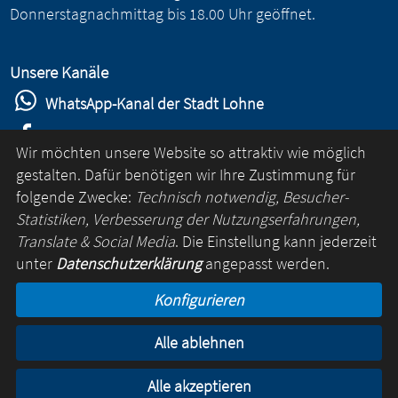
Donnerstagnachmittag bis 18.00 Uhr geöffnet.
Unsere Kanäle
WhatsApp-Kanal der Stadt Lohne
Stadt Lohne auf Facebook
Wir möchten unsere Website so attraktiv wie möglich
Stadt Lohne auf Instagram
gestalten. Dafür benötigen wir Ihre Zustimmung für
folgende Zwecke:
Technisch notwendig, Besucher-
YouTube-Kanal der Stadt Lohne
Statistiken, Verbesserung der Nutzungserfahrungen,
Lohne-App
Translate & Social Media
. Die Einstellung kann jederzeit
unter
Datenschutzerklärung
angepasst werden.
für Android
Konfigurieren
für iOS
Alle ablehnen
Kontakt
Online-Rathaus
Impressum
Datenschutz
Alle akzeptieren
© Lohne 2026