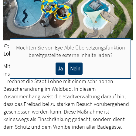
Foto: Oliver Bregen, Stadt Lohne
Möchten Sie von
Eye-Able Übersetzungsfunktion
Lohner Freibad erwartet hohes Besucheraufkommen
bereitgestellte externe Inhalte laden?
Mit Blick auf die kommenden heißen Tage –
Ja
Nein
insbesondere am Dienstag und Mittwoch (1. und 2. Juli)
– rechnet die Stadt Lohne mit einem sehr hohen
Besucherandrang im Waldbad. In diesem
Zusammenhang weist die Stadtverwaltung darauf hin,
dass das Freibad bei zu starkem Besuch vorübergehend
geschlossen werden kann. Diese Maßnahme ist
keineswegs als Einschränkung gedacht, sondern dient
dem Schutz und dem Wohlbefinden aller Badegäste.