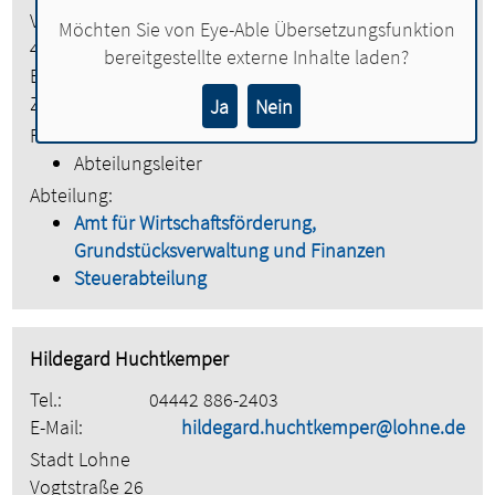
Vogtstraße 26
Möchten Sie von
Eye-Able Übersetzungsfunktion
49393 Lohne
bereitgestellte externe Inhalte laden?
Etage:
2. Obergeschoss
Zimmer:
213
Ja
Nein
Funktionen:
Abteilungsleiter
Abteilung:
Amt für Wirtschaftsförderung,
Grundstücksverwaltung und Finanzen
Steuerabteilung
Hildegard Huchtkemper
Tel.:
04442 886-2403
E-Mail:
hildegard.huchtkemper@lohne.de
Stadt Lohne
Vogtstraße 26