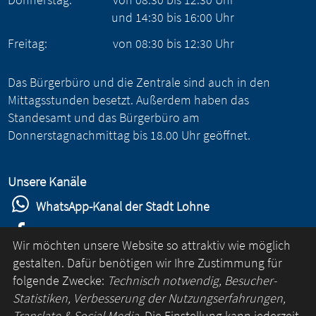
und
14:30
bis
16:00
Uhr
Freitag:
von
08:30
bis
12:30
Uhr
Das Bürgerbüro und die Zentrale sind auch in den
Mittagsstunden besetzt. Außerdem haben das
Standesamt und das Bürgerbüro am
Donnerstagnachmittag bis 18.00 Uhr geöffnet.
Unsere Kanäle
WhatsApp-Kanal der Stadt Lohne
Stadt Lohne auf Facebook
Wir möchten unsere Website so attraktiv wie möglich
Stadt Lohne auf Instagram
gestalten. Dafür benötigen wir Ihre Zustimmung für
folgende Zwecke:
Technisch notwendig, Besucher-
YouTube-Kanal der Stadt Lohne
Statistiken, Verbesserung der Nutzungserfahrungen,
Lohne-App
Translate & Social Media
. Die Einstellung kann jederzeit