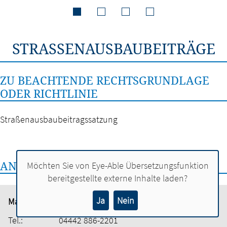
STRASSENAUSBAUBEITRÄGE
ZU BEACHTENDE RECHTSGRUNDLAGE
ODER RICHTLINIE
Straßenausbaubeitragssatzung
ANSPRECHPERSON:
Möchten Sie von
Eye-Able Übersetzungsfunktion
bereitgestellte externe Inhalte laden?
Ja
Nein
Matthias Hövemann
Tel.:
04442 886-2201