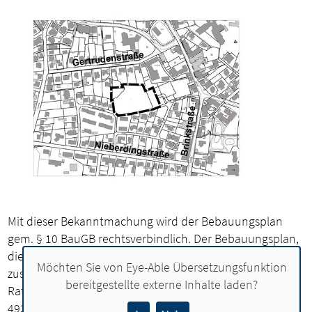
Mit dieser Bekanntmachung wird der Bebauungsplan
gem. § 10 BauGB rechtsverbindlich. Der Bebauungsplan,
die dazugehörige Begründung sowie die
Möchten Sie von
Eye-Able Übersetzungsfunktion
zusammenfassende Erklärung können ab sofort im
bereitgestellte externe Inhalte laden?
Rathaus der Stadt Lohne, Vogtstraße 26, Zimmer 312,
49393 Lohne, während der Dienststunden der