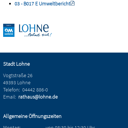
03 - B017 E Umweltbericht
Stadt Lohne
Vogtstraße 26
49393 Lohne
Telefon:
04442 886-0
Email:
rathaus@lohne.de
Allgemeine Öffnungszeiten
Montag:
von
08:30
bis
12:30
Uhr