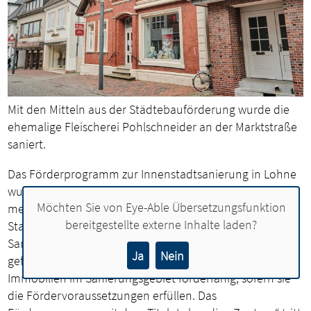
Mit den Mitteln aus der Städtebauförderung wurde die
ehemalige Fleischerei Pohlschneider an der Marktstraße
saniert.
Das Förderprogramm zur Innenstadtsanierung in Lohne
wurde angepasst. Seit Anfang Januar können nun viel
Möchten Sie von
Eye-Able Übersetzungsfunktion
mehr Projekte mit Mitteln von Bund und Land im
bereitgestellte externe Inhalte laden?
Stadtzentrum gefördert werden. Konnte bislang nur die
Sanierung so genannter ortsbildprägender Gebäude
Ja
Nein
gefördert werden, sind nun Sanierungsarbeiten an allen
Immobilien im Sanierungsgebiet förderfähig, sofern sie
die Fördervoraussetzungen erfüllen. Das