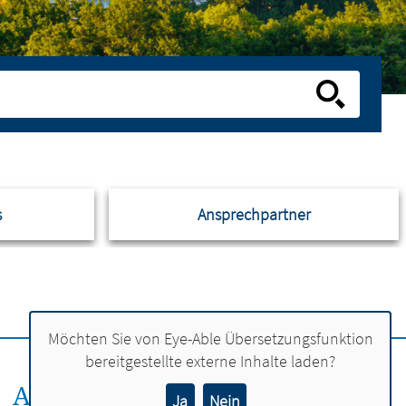
s
Ansprechpartner
Möchten Sie von
Eye-Able Übersetzungsfunktion
bereitgestellte externe Inhalte laden?
ANSPRECHPERSON:
Ja
Nein