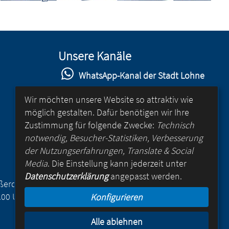
Unsere Kanäle
WhatsApp-Kanal der Stadt Lohne
Stadt Lohne auf Facebook
Wir möchten unsere Website so attraktiv wie
möglich gestalten. Dafür benötigen wir Ihre
Stadt Lohne auf Instagram
Zustimmung für folgende Zwecke:
Technisch
YouTube-Kanal der Stadt Lohne
notwendig, Besucher-Statistiken, Verbesserung
der Nutzungserfahrungen, Translate & Social
Lohne-App
Media
. Die Einstellung kann jederzeit unter
Datenschutzerklärung
angepasst werden.
für Android
Außerdem
.00 Uhr
Konfigurieren
für iOS
Alle ablehnen