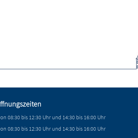
ffnungszeiten
von
08:30
bis
12:30
Uhr
und
14:30
bis
16:00
Uhr
von
08:30
bis
12:30
Uhr
und
14:30
bis
16:00
Uhr