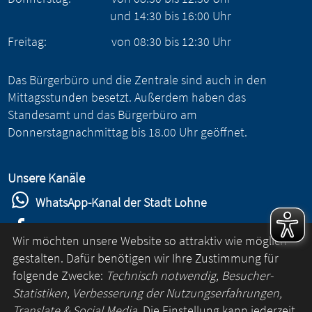
und
14:30
bis
16:00
Uhr
Freitag:
von
08:30
bis
12:30
Uhr
Das Bürgerbüro und die Zentrale sind auch in den
Mittagsstunden besetzt. Außerdem haben das
Standesamt und das Bürgerbüro am
Donnerstagnachmittag bis 18.00 Uhr geöffnet.
Unsere Kanäle
WhatsApp-Kanal der Stadt Lohne
Stadt Lohne auf Facebook
Wir möchten unsere Website so attraktiv wie möglich
Stadt Lohne auf Instagram
gestalten. Dafür benötigen wir Ihre Zustimmung für
folgende Zwecke:
Technisch notwendig, Besucher-
YouTube-Kanal der Stadt Lohne
Statistiken, Verbesserung der Nutzungserfahrungen,
Lohne-App
Translate & Social Media
. Die Einstellung kann jederzeit