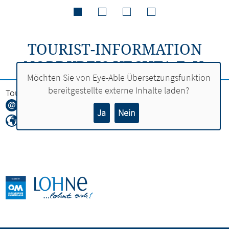
TOURIST-INFORMATION
NORDKREIS VECHTA E. V.
Möchten Sie von
Eye-Able Übersetzungsfunktion
bereitgestellte externe Inhalte laden?
Tourist-Information Nordkreis Vechta e. V.
info@nordkreis-vechta.de
Ja
Nein
https://www.nordkreis-vechta.de