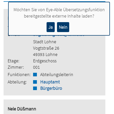
Möchten Sie von
Eye-Able Übersetzungsfunktion
bereitgestellte externe Inhalte laden?
Birgit Arlinghaus
Ja
Nein
Tel.:
04442 886-3300
E-Mail:
birgit.arlinghaus@lohne.de
Stadt Lohne
Vogtstraße 26
49393 Lohne
Etage:
Erdgeschoss
Zimmer:
001
Funktionen:
Abteilungsleiterin
Abteilung:
Hauptamt
Bürgerbüro
Nele Düßmann