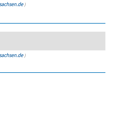
rsachsen.de
)
rsachsen.de
)