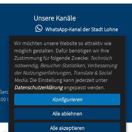
Unsere Kanäle
WhatsApp-Kanal der Stadt Lohne
Stadt Lohne auf Facebook
Wir möchten unsere Website so attraktiv wie
möglich gestalten. Dafür benötigen wir Ihre
Stadt Lohne auf Instagram
Zustimmung für folgende Zwecke:
Technisch
YouTube-Kanal der Stadt Lohne
notwendig, Besucher-Statistiken, Verbesserung
der Nutzungserfahrungen, Translate & Social
Lohne-App
Media
. Die Einstellung kann jederzeit unter
Datenschutzerklärung
angepasst werden.
für Android
Außerdem
.00 Uhr
Konfigurieren
für iOS
Alle ablehnen
Alle akzeptieren