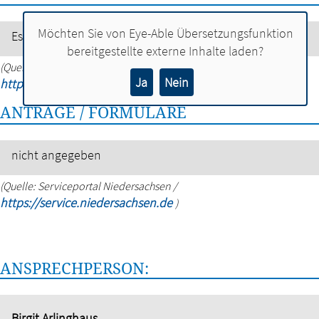
Möchten Sie von
Eye-Able Übersetzungsfunktion
Es fallen keine Gebühren an.
bereitgestellte externe Inhalte laden?
(Quelle: Serviceportal Niedersachsen /
Ja
Nein
https://service.niedersachsen.de
)
ANTRÄGE / FORMULARE
nicht angegeben
(Quelle: Serviceportal Niedersachsen /
https://service.niedersachsen.de
)
ANSPRECHPERSON:
Birgit Arlinghaus