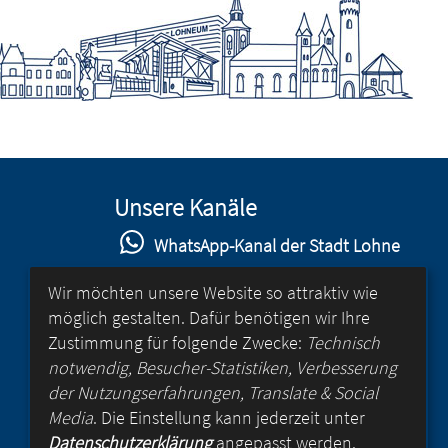
Unsere Kanäle
WhatsApp-Kanal der Stadt Lohne
Stadt Lohne auf Facebook
Wir möchten unsere Website so attraktiv wie
möglich gestalten. Dafür benötigen wir Ihre
Stadt Lohne auf Instagram
Zustimmung für folgende Zwecke:
Technisch
YouTube-Kanal der Stadt Lohne
notwendig, Besucher-Statistiken, Verbesserung
der Nutzungserfahrungen, Translate & Social
Lohne-App
Media
. Die Einstellung kann jederzeit unter
Datenschutzerklärung
angepasst werden.