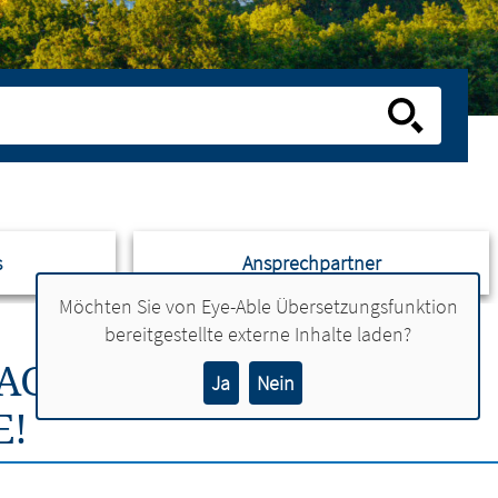
s
Ansprechpartner
Möchten Sie von
Eye-Able Übersetzungsfunktion
bereitgestellte externe Inhalte laden?
TAGEN FÜR KINDER UND
Ja
Nein
E!