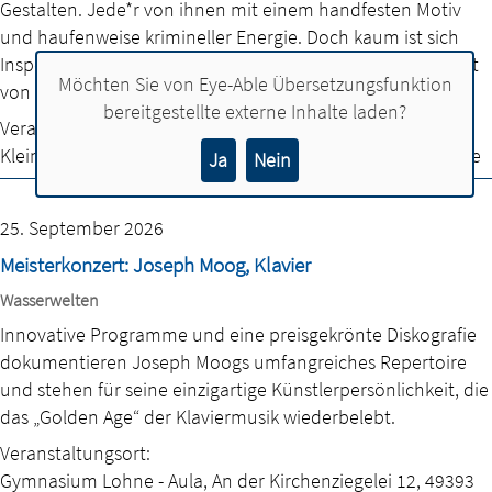
Gestalten. Jede*r von ihnen mit einem handfesten Motiv
und haufenweise krimineller Energie. Doch kaum ist sich
Inspektor Hase sicher, den Täter ermittelt zu haben, taucht
Möchten Sie von
Eye-Able Übersetzungsfunktion
von irgendwo her doch noch ein Alibi auf.
bereitgestellte externe Inhalte laden?
Veranstaltungsort:
Kleinkunstbühne "Chaméleon"
,
Bahnhofstr. 7
,
49393 Lohne
Ja
Nein
25. September 2026
Meisterkonzert: Joseph Moog, Klavier
Wasserwelten
Innovative Programme und eine preisgekrönte Diskografie
dokumentieren Joseph Moogs umfangreiches Repertoire
und stehen für seine einzigartige Künstlerpersönlichkeit, die
das „Golden Age“ der Klaviermusik wiederbelebt.
Veranstaltungsort:
Gymnasium Lohne - Aula
,
An der Kirchenziegelei 12
,
49393