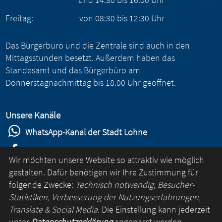
Freitag:
von
08:30
bis
12:30
Uhr
Das Bürgerbüro und die Zentrale sind auch in den
Mittagsstunden besetzt. Außerdem haben das
Standesamt und das Bürgerbüro am
Donnerstagnachmittag bis 18.00 Uhr geöffnet.
Unsere Kanäle
WhatsApp-Kanal der Stadt Lohne
Stadt Lohne auf Facebook
Wir möchten unsere Website so attraktiv wie möglich
Stadt Lohne auf Instagram
gestalten. Dafür benötigen wir Ihre Zustimmung für
folgende Zwecke:
Technisch notwendig, Besucher-
YouTube-Kanal der Stadt Lohne
Statistiken, Verbesserung der Nutzungserfahrungen,
Lohne-App
Translate & Social Media
. Die Einstellung kann jederzeit
unter
Datenschutzerklärung
angepasst werden.