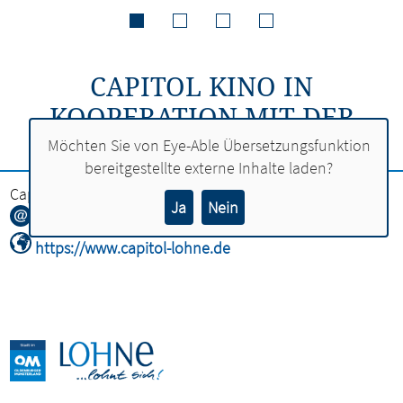
CAPITOL KINO IN
KOOPERATION MIT DER
STADT LOHNE
Möchten Sie von
Eye-Able Übersetzungsfunktion
bereitgestellte externe Inhalte laden?
Capitol Kino in Kooperation mit der Stadt Lohne
Ja
Nein
info@capitol-lohne.de
https://www.capitol-lohne.de