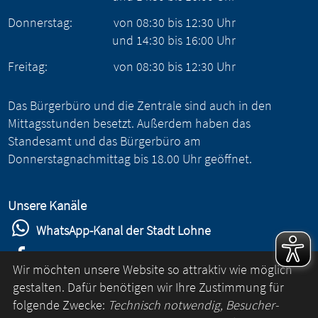
Donnerstag:
von
08:30
bis
12:30
Uhr
und
14:30
bis
16:00
Uhr
Freitag:
von
08:30
bis
12:30
Uhr
Das Bürgerbüro und die Zentrale sind auch in den
Mittagsstunden besetzt. Außerdem haben das
Standesamt und das Bürgerbüro am
Donnerstagnachmittag bis 18.00 Uhr geöffnet.
Unsere Kanäle
WhatsApp-Kanal der Stadt Lohne
Stadt Lohne auf Facebook
Wir möchten unsere Website so attraktiv wie möglich
Stadt Lohne auf Instagram
gestalten. Dafür benötigen wir Ihre Zustimmung für
folgende Zwecke:
Technisch notwendig, Besucher-
YouTube-Kanal der Stadt Lohne