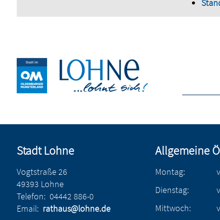
Stan
Stadt Lohne
Allgemeine Ö
Vogtstraße 26
Montag:
49393 Lohne
Dienstag:
Telefon:
04442 886-0
Mittwoch:
Email:
rathaus@lohne.de