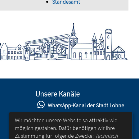
Standesamt
Unsere Kanäle
WhatsApp-Kanal der Stadt Lohne
Stadt Lohne auf Facebook
Wir möchten unsere Website so attraktiv wie
möglich gestalten. Dafür benötigen wir Ihre
Stadt Lohne auf Instagram
Zustimmung für folgende Zwecke:
Technisch