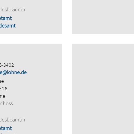
desbeamtin
ptamt
desamt
6-3402
lle@lohne.de
ne
e 26
hne
schoss
desbeamtin
ptamt