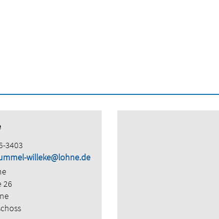
e
6-3403
ummel-willeke@lohne.de
ne
e 26
hne
schoss