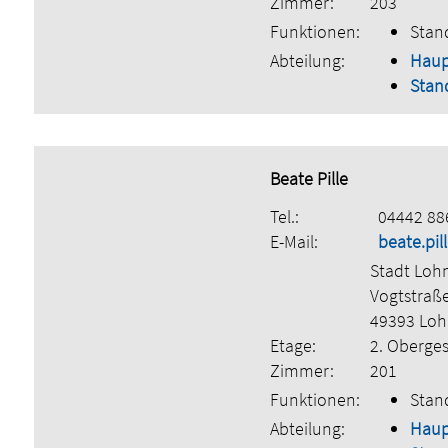
Zimmer:
203
Funktionen:
Stan
Abteilung:
Hau
Stan
Beate Pille
Tel.:
04442 88
E-Mail:
beate.pi
Stadt Loh
Vogtstraß
49393 Lo
Etage:
2. Oberge
Zimmer:
201
Funktionen:
Stan
Abteilung:
Hau