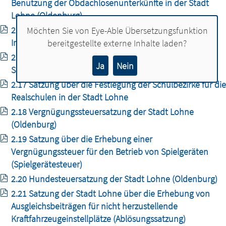
Benutzung der Obdachlosenunterkünfte in der Stadt
Lohne (Oldenburg)
2.15 Benutzungs- und Gebührensatzung für die
Möchten Sie von
Eye-Able Übersetzungsfunktion
Inanspruchnahme eines Flüchtlingswohnheimes
bereitgestellte externe Inhalte laden?
2.16 Satzung der Stadt Lohne über die Festlegung der
Ja
Nein
Schulbezirke für die Grundschulen
2.17 Satzung über die Festlegung der Schulbezirke für die
Realschulen in der Stadt Lohne
2.18 Vergnügungssteuersatzung der Stadt Lohne
(Oldenburg)
2.19 Satzung über die Erhebung einer
Vergnügungssteuer für den Betrieb von Spielgeräten
(Spielgerätesteuer)
2.20 Hundesteuersatzung der Stadt Lohne (Oldenburg)
2.21 Satzung der Stadt Lohne über die Erhebung von
Ausgleichsbeiträgen für nicht herzustellende
Kraftfahrzeugeinstellplätze (Ablösungssatzung)