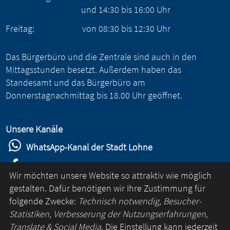
und
14:30
bis
16:00
Uhr
Freitag:
von
08:30
bis
12:30
Uhr
Das Bürgerbüro und die Zentrale sind auch in den
Mittagsstunden besetzt. Außerdem haben das
Standesamt und das Bürgerbüro am
Donnerstagnachmittag bis 18.00 Uhr geöffnet.
Unsere Kanäle
WhatsApp-Kanal der Stadt Lohne
Stadt Lohne auf Facebook
Wir möchten unsere Website so attraktiv wie möglich
Stadt Lohne auf Instagram
gestalten. Dafür benötigen wir Ihre Zustimmung für
folgende Zwecke:
Technisch notwendig, Besucher-
YouTube-Kanal der Stadt Lohne
Statistiken, Verbesserung der Nutzungserfahrungen,
Lohne-App
Translate & Social Media
. Die Einstellung kann jederzeit