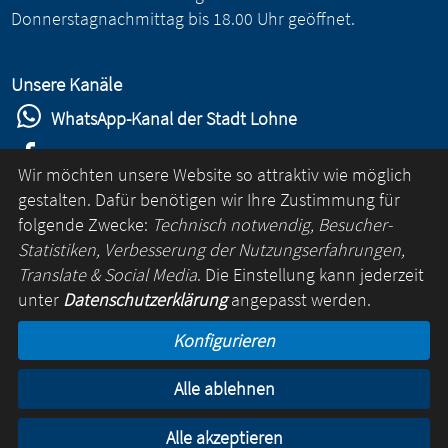
Donnerstagnachmittag bis 18.00 Uhr geöffnet.
Unsere Kanäle
WhatsApp-Kanal der Stadt Lohne
Stadt Lohne auf Facebook
Wir möchten unsere Website so attraktiv wie möglich
Stadt Lohne auf Instagram
gestalten. Dafür benötigen wir Ihre Zustimmung für
folgende Zwecke:
Technisch notwendig, Besucher-
YouTube-Kanal der Stadt Lohne
Statistiken, Verbesserung der Nutzungserfahrungen,
Lohne-App
Translate & Social Media
. Die Einstellung kann jederzeit
unter
Datenschutzerklärung
angepasst werden.
für Android
Konfigurieren
für iOS
Alle ablehnen
Kontakt
Online-Rathaus
Impressum
Datenschutz
Alle akzeptieren
© Lohne 2026