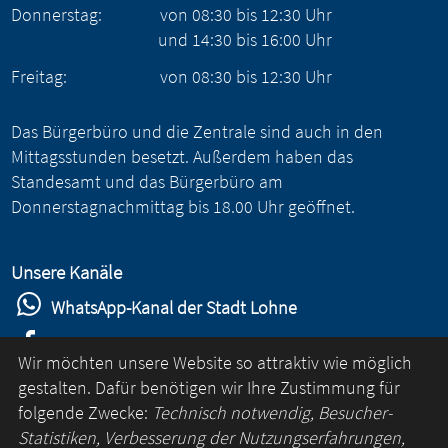
Donnerstag:
von
08:30
bis
12:30
Uhr
und
14:30
bis
16:00
Uhr
Freitag:
von
08:30
bis
12:30
Uhr
Das Bürgerbüro und die Zentrale sind auch in den
Mittagsstunden besetzt. Außerdem haben das
Standesamt und das Bürgerbüro am
Donnerstagnachmittag bis 18.00 Uhr geöffnet.
Unsere Kanäle
WhatsApp-Kanal der Stadt Lohne
Stadt Lohne auf Facebook
Wir möchten unsere Website so attraktiv wie möglich
Stadt Lohne auf Instagram
gestalten. Dafür benötigen wir Ihre Zustimmung für
folgende Zwecke:
Technisch notwendig, Besucher-
YouTube-Kanal der Stadt Lohne
Statistiken, Verbesserung der Nutzungserfahrungen,