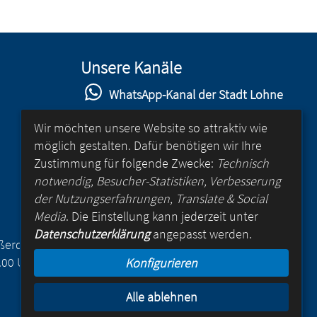
Unsere Kanäle
WhatsApp-Kanal der Stadt Lohne
Stadt Lohne auf Facebook
Wir möchten unsere Website so attraktiv wie
möglich gestalten. Dafür benötigen wir Ihre
Stadt Lohne auf Instagram
Zustimmung für folgende Zwecke:
Technisch
YouTube-Kanal der Stadt Lohne
notwendig, Besucher-Statistiken, Verbesserung
der Nutzungserfahrungen, Translate & Social
Lohne-App
Media
. Die Einstellung kann jederzeit unter
Datenschutzerklärung
angepasst werden.
für Android
Außerdem
.00 Uhr
Konfigurieren
für iOS
Alle ablehnen