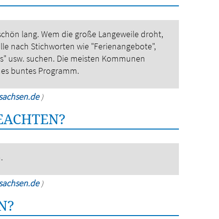
schön lang. Wem die große Langeweile droht,
elle nach Stichworten wie "Ferienangebote",
ss" usw. suchen.
Die meisten Kommunen
hes buntes Programm.
rsachsen.de
)
BEACHTEN?
.
rsachsen.de
)
N?