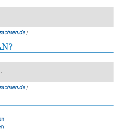
rsachsen.de
)
AN?
.
rsachsen.de
)
en
en