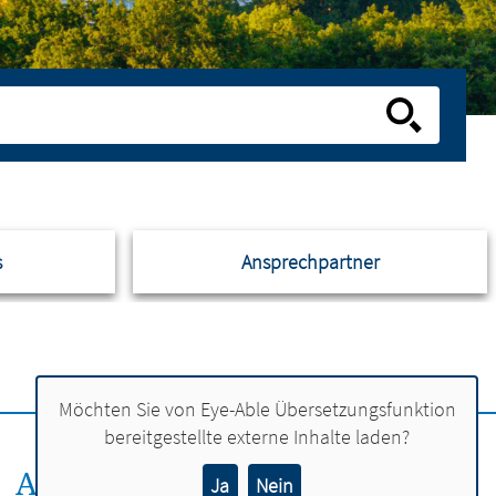
s
Ansprechpartner
Möchten Sie von
Eye-Able Übersetzungsfunktion
bereitgestellte externe Inhalte laden?
ANSPRECHPERSON:
Ja
Nein